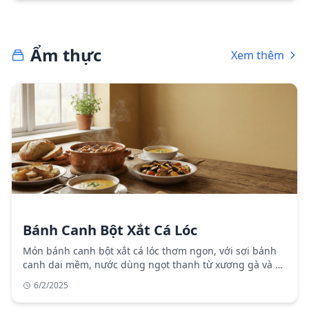
và lưu ý khi du lịch Mèo Vạc.
Ẩm thực
Xem thêm
Bánh Canh Bột Xắt Cá Lóc
Món bánh canh bột xắt cá lóc thơm ngon, với sợi bánh
canh dai mềm, nước dùng ngọt thanh từ xương gà và cá
lóc tươi ngon, là món ăn đặc sản của miền Trung Việt
6/2/2025
Nam.