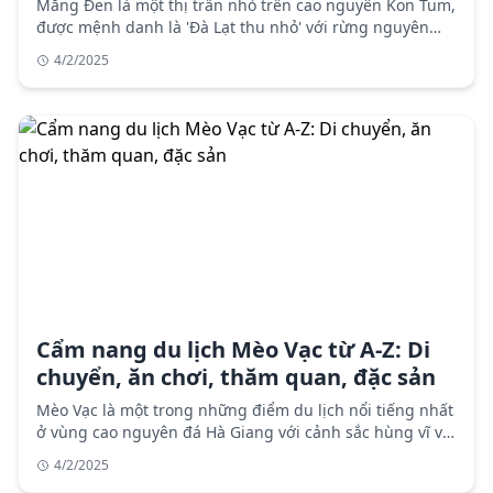
Măng Đen là một thị trấn nhỏ trên cao nguyên Kon Tum,
được mệnh danh là 'Đà Lạt thu nhỏ' với rừng nguyên
sinh, hồ, thác nước, rừng thông và khí hậu mát mẻ. Cẩm
4/2/2025
nang du lịch chi tiết với thông tin di chuyển, lưu trú,
điểm tham quan, ẩm thực và lưu ý khi du lịch Măng
Đen.
Cẩm nang du lịch Mèo Vạc từ A-Z: Di
chuyển, ăn chơi, thăm quan, đặc sản
Mèo Vạc là một trong những điểm du lịch nổi tiếng nhất
ở vùng cao nguyên đá Hà Giang với cảnh sắc hùng vĩ và
văn hóa bản địa độc đáo. Cẩm nang du lịch chi tiết với
4/2/2025
thông tin di chuyển, lưu trú, điểm tham quan, ẩm thực