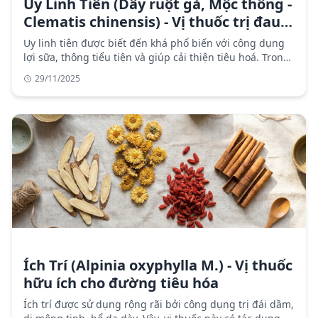
Uy Linh Tiên (Dây ruột gà, Mộc thông -
Clematis chinensis) - Vị thuốc trị đau
dây thần kinh
Uy linh tiên được biết đến khá phổ biến với công dụng
lợi sữa, thông tiểu tiện và giúp cải thiện tiêu hoá. Trong
bài viết này, Trung Tâm Thuốc Central Pharmacy xin gửi
29/11/2025
đến bạn đọc những thông tin chi tiết về Uy linh tiên.
Ích Trí (Alpinia oxyphylla M.) - Vị thuốc
hữu ích cho đường tiêu hóa
Ích trí được sử dụng rộng rãi bởi công dụng trị đái dầm,