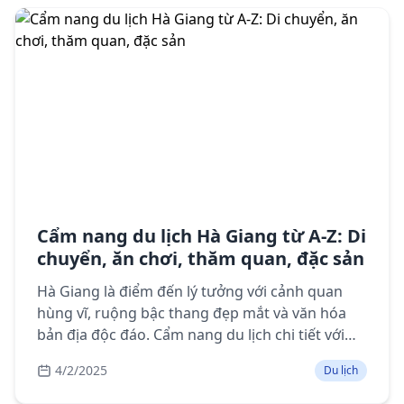
Cẩm nang du lịch Hà Giang từ A-Z: Di
chuyển, ăn chơi, thăm quan, đặc sản
Hà Giang là điểm đến lý tưởng với cảnh quan
hùng vĩ, ruộng bậc thang đẹp mắt và văn hóa
bản địa độc đáo. Cẩm nang du lịch chi tiết với
thông tin di chuyển, lưu trú, điểm tham quan,
4/2/2025
Du lịch
ẩm thực và lưu ý khi du lịch Hà Giang.