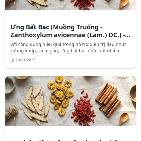
Ưng Bất Bạc (Muồng Truổng -
Zanthoxylum avicennae (Lam.) DC.) -
Vị thuốc trị viêm gan
Với công dụng hiệu quả trong hỗ trợ điều trị đau nhức
xương khớp, viêm gan, Ưng bất bạc được rất nhiều
người sử dụng mỗi ngày.
29/11/2025