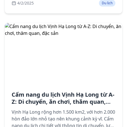
4/2/2025
Du lịch
điểm tham quan, ẩm thực và lưu ý khi du lịch
Sapa.
Cẩm nang du lịch Vịnh Hạ Long từ A-
Z: Di chuyển, ăn chơi, thăm quan,
đặc sản
Vịnh Hạ Long rộng hơn 1.500 km2, với hơn 2.000
hòn đảo lớn nhỏ tạo nên khung cảnh kỳ vĩ. Cẩm
nang du lịch chi tiết với thông tin di chuyển, lưu