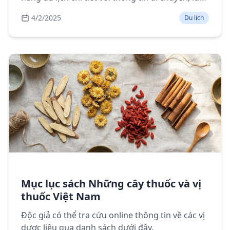
trú, điểm tham quan, ẩm thực và lưu ý khi du
4/2/2025
Du lịch
lịch Vịnh Hạ Long.
Mục lục sách Những cây thuốc và vị
thuốc Việt Nam
Độc giả có thể tra cứu online thông tin về các vị
dược liệu qua danh sách dưới đây.