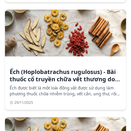
Ếch (Hoplobatrachus rugulosus) - Bài
thuốc cổ truyền chữa vết thương do
rắn cắn
Ếch được biết là một loài động vật được sử dụng làm
phương thuốc chữa nhiễm trùng, vết cắn, ung thư, rối
loạn tim, xuất huyết, dị ứng, viêm, đau và thậm chí AIDS.
29/11/2025