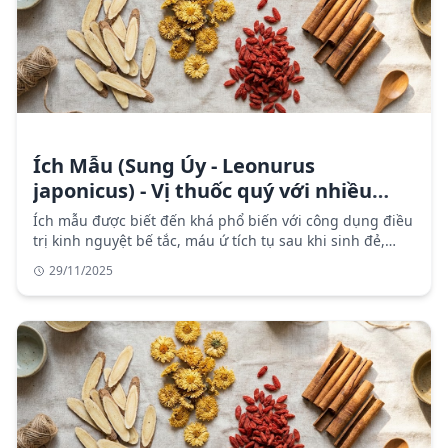
Ích Mẫu (Sung Úy - Leonurus
japonicus) - Vị thuốc quý với nhiều
công dụng cho sức khỏe phụ nữ
Ích mẫu được biết đến khá phổ biến với công dụng điều
trị kinh nguyệt bế tắc, máu ứ tích tụ sau khi sinh đẻ,
Đau Bụng Kinh hoặc kinh ra quá nhiều, phù thũng,
29/11/2025
giảm đau và làm dễ đẻ.