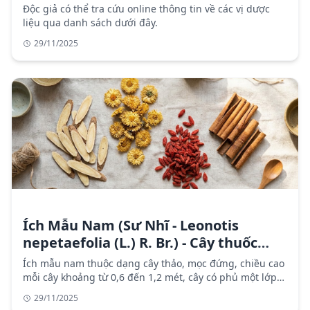
Độc giả có thể tra cứu online thông tin về các vị dược
liệu qua danh sách dưới đây.
29/11/2025
Ích Mẫu Nam (Sư Nhĩ - Leonotis
nepetaefolia (L.) R. Br.) - Cây thuốc
chữa sốt rét
Ích mẫu nam thuộc dạng cây thảo, mọc đứng, chiều cao
mỗi cây khoảng từ 0,6 đến 1,2 mét, cây có phủ một lớp
lông mềm mịn. Thân cây ít khi phân nhánh, có 4 góc,
29/11/2025
cạnh lồi. Lá cây mọc đối hay mọc vòng.