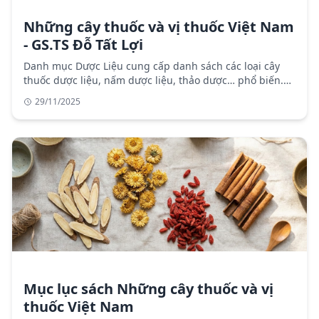
Những cây thuốc và vị thuốc Việt Nam
- GS.TS Đỗ Tất Lợi
Danh mục Dược Liệu cung cấp danh sách các loại cây
thuốc dược liệu, nấm dược liệu, thảo dược… phổ biến.
Kiến thức Central Pharmacy biên soạn dựa vào các sách
29/11/2025
dược liệu, giáo trình dược liệu uy tín, giúp bạn đọc nhận
thức các vị dược liệu và cách dùng dễ hiểu nhất.
Mục lục sách Những cây thuốc và vị
thuốc Việt Nam