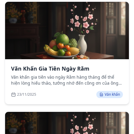
Văn Khấn Gia Tiên Ngày Rằm
Văn khấn gia tiên vào ngày Rằm hàng tháng để thể
hiện lòng hiếu thảo, tưởng nhớ đến công ơn của ông
bà, tổ tiên và cầu mong sự phù hộ.
23/11/2025
Văn khấn