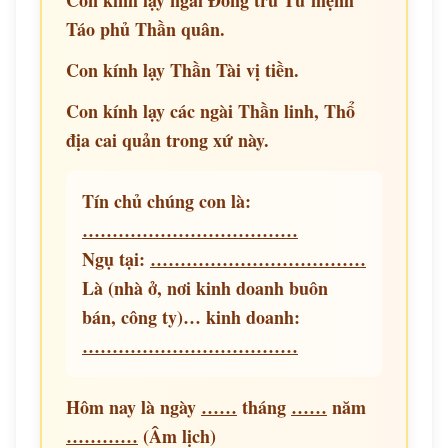
Con kính lạy ngài Đông trù Tư mệnh
Táo phủ Thần quân.
Con kính lạy Thần Tài vị tiền.
Con kính lạy các ngài Thần linh, Thổ
địa cai quản trong xứ này.
Tín chủ chúng con là:
………………………………
Ngụ tại:
………………………………
Là (nhà ở, nơi kinh doanh buôn
bán, công ty)… kinh doanh:
………………………………
Hôm nay là ngày
……
tháng
……
năm
…………
(Âm lịch)