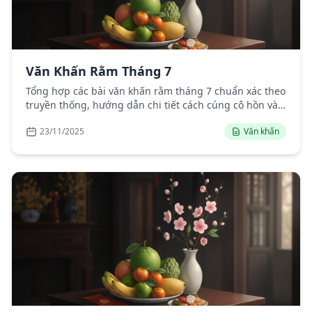
Văn Khấn Rằm Tháng 7
Tổng hợp các bài văn khấn rằm tháng 7 chuẩn xác theo
truyền thống, hướng dẫn chi tiết cách cúng cô hồn và
gia tiên đúng nghi lễ.
23/11/2025
Văn khấn