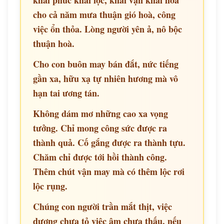
khai phúc khai lộc, khai vận khai hoa
cho cả năm mưa thuận gió hoà, công
việc ổn thỏa. Lòng người yên ả, nô bộc
thuận hoà.
Cho con buôn may bán đắt, nức tiếng
gần xa, hữu xạ tự nhiên hương mà vô
hạn tai ương tán.
Không dám mơ những cao xa vọng
tưởng. Chỉ mong công sức được ra
thành quả. Cố gắng được ra thành tựu.
Chăm chỉ được tới hồi thành công.
Thêm chút vận may mà có thêm lộc rơi
lộc rụng.
Chúng con người trần mắt thịt, việc
dương chưa tỏ việc âm chưa thấu, nếu