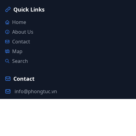
Quick Links
Home
About Us
Contact
Map
Search
Contact
info@phongtuc.vn
+84 123 456 789
Ho Chi Minh City, Vietnam