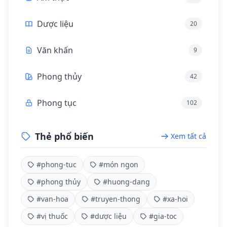
Dược liệu
20
Văn khấn
9
Phong thủy
42
Phong tục
102
Thẻ phổ biến
Xem tất cả
#phong-tuc
#món ngon
#phong thủy
#huong-dang
#van-hoa
#truyen-thong
#xa-hoi
#vị thuốc
#dược liệu
#gia-toc