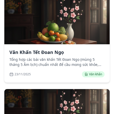
Văn Khấn Tết Đoan Ngọ
Tổng hợp các bài văn khấn Tết Đoan Ngọ (mùng 5
tháng 5 Âm lịch) chuẩn nhất để cầu mong sức khỏe,
bình an, mùa màng bội thu.
23/11/2025
Văn khấn