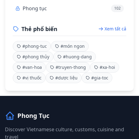
Phong tục
102
Thẻ phổ biến
Xem tất cả
#phong-tuc
#món ngon
#phong thủy
#huong-dang
#van-hoa
#truyen-thong
#xa-hoi
#vị thuốc
#dược liệu
#gia-toc
Phong Tục
Discover Vietnamese culture, customs, cuisine and
travel