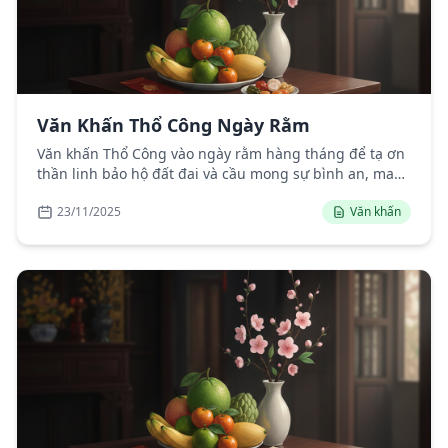
Văn Khấn Thổ Công Ngày Rằm
Văn khấn Thổ Công vào ngày rằm hàng tháng để tạ ơn
thần linh bảo hộ đất đai và cầu mong sự bình an, may
mắn cho gia đình.
23/11/2025
Văn khấn