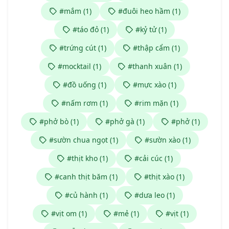
#mắm (1)
#đuôi heo hầm (1)
#táo đỏ (1)
#kỷ tử (1)
#trứng cút (1)
#thập cẩm (1)
#mocktail (1)
#thanh xuân (1)
#đồ uống (1)
#mực xào (1)
#nấm rơm (1)
#rim mặn (1)
#phở bò (1)
#phở gà (1)
#phở (1)
#sườn chua ngọt (1)
#sườn xào (1)
#thịt kho (1)
#cải cúc (1)
#canh thịt băm (1)
#thịt xào (1)
#củ hành (1)
#dưa leo (1)
#vịt om (1)
#mẻ (1)
#vịt (1)