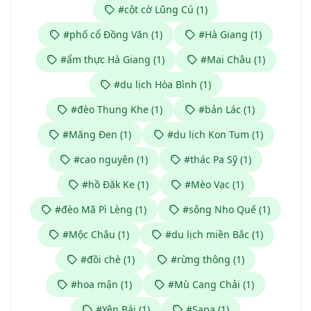
#cột cờ Lũng Cú (1)
#phố cổ Đồng Văn (1)
#Hà Giang (1)
#ẩm thực Hà Giang (1)
#Mai Châu (1)
#du lịch Hòa Bình (1)
#đèo Thung Khe (1)
#bản Lác (1)
#Măng Đen (1)
#du lịch Kon Tum (1)
#cao nguyên (1)
#thác Pa Sỹ (1)
#hồ Đăk Ke (1)
#Mèo Vạc (1)
#đèo Mã Pì Lèng (1)
#sông Nho Quế (1)
#Mộc Châu (1)
#du lịch miền Bắc (1)
#đồi chè (1)
#rừng thông (1)
#hoa mận (1)
#Mù Cang Chải (1)
#Yên Bái (1)
#Sapa (1)