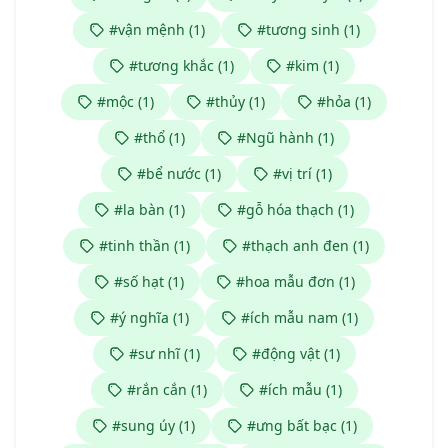
#vận mệnh (1)
#tương sinh (1)
#tương khắc (1)
#kim (1)
#mộc (1)
#thủy (1)
#hỏa (1)
#thổ (1)
#Ngũ hành (1)
#bể nước (1)
#vị trí (1)
#la bàn (1)
#gỗ hóa thạch (1)
#tinh thần (1)
#thạch anh đen (1)
#số hạt (1)
#hoa mẫu đơn (1)
#ý nghĩa (1)
#ích mẫu nam (1)
#sư nhĩ (1)
#động vật (1)
#rắn cắn (1)
#ích mẫu (1)
#sung úy (1)
#ưng bất bạc (1)