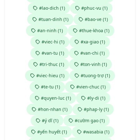
#lao-dich (1)
#phuc-vu (1)
#tuan-dinh (1)
#bao-ve (1)
#an-ninh (1)
#thue-khoa (1)
#viec-hi (1)
#xa-giao (1)
#van-tu (1)
#van-chi (1)
#tri-thuc (1)
#ton-vinh (1)
#viec-hieu (1)
#tuong-trợ (1)
#te-tu (1)
#vien-chuc (1)
#quyen-luc (1)
#ly-di (1)
#hon-nhan (1)
#phap-ly (1)
#ý dĩ (1)
#cườm gạo (1)
#yến huyết (1)
#wasabia (1)