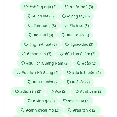
#phòng ngủ (3)
#giấc ngủ (3)
#linh vật (3)
#vòng tay (3)
#an-uong (3)
#lich-su (3)
#giai-tri (3)
#ton-giao (3)
#nghe-thuat (3)
#giao-duc (3)
#phan-cap (3)
#Cù Lao Chàm (2)
#du lịch Quảng Nam (2)
#đảo (2)
#du lịch Hà Giang (2)
#du lịch biển (2)
#du thuyền (2)
#cá lóc (2)
#đặc sản (2)
#cá (2)
#thịt băm (2)
#cánh gà (2)
#cà chua (2)
#canh khoai mỡ (2)
#rau tần ô (2)