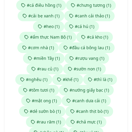
#cá điêu hồng (1)
#chưng tương (1)
#cải bẹ xanh (1)
#canh cải thảo (1)
#heo (1)
#cá hú (1)
#ẩm thực Nam Bộ (1)
#cá kho (1)
#cơm nhà (1)
#đầu cá bông lau (1)
#miền Tây (1)
#rượu vang (1)
#rau củ (1)
#sườn non (1)
#nghêu (1)
#khế (1)
#thì là (1)
#tôm tươi (1)
#nướng giấy bạc (1)
#mật ong (1)
#canh dưa cải (1)
#dẻ sườn bò (1)
#canh thịt bò (1)
#rau răm (1)
#chả mực (1)