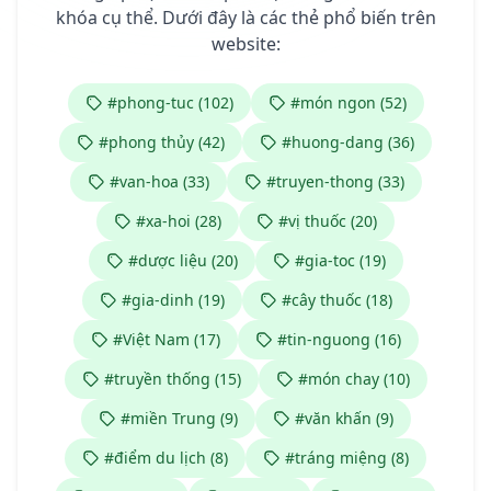
khóa cụ thể. Dưới đây là các thẻ phổ biến trên
website:
#phong-tuc (102)
#món ngon (52)
#phong thủy (42)
#huong-dang (36)
#van-hoa (33)
#truyen-thong (33)
#xa-hoi (28)
#vị thuốc (20)
#dược liệu (20)
#gia-toc (19)
#gia-dinh (19)
#cây thuốc (18)
#Việt Nam (17)
#tin-nguong (16)
#truyền thống (15)
#món chay (10)
#miền Trung (9)
#văn khấn (9)
#điểm du lịch (8)
#tráng miệng (8)