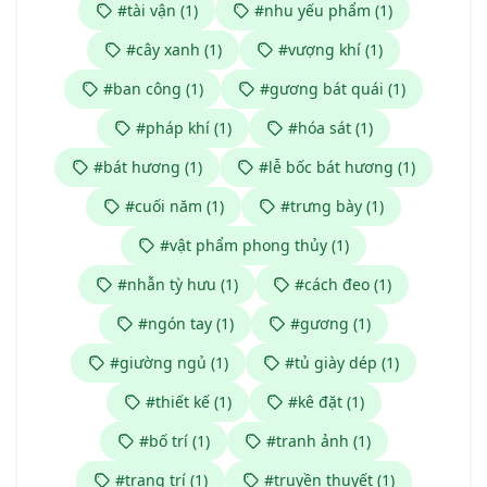
#tài vận (1)
#nhu yếu phẩm (1)
#cây xanh (1)
#vượng khí (1)
#ban công (1)
#gương bát quái (1)
#pháp khí (1)
#hóa sát (1)
#bát hương (1)
#lễ bốc bát hương (1)
#cuối năm (1)
#trưng bày (1)
#vật phẩm phong thủy (1)
#nhẫn tỳ hưu (1)
#cách đeo (1)
#ngón tay (1)
#gương (1)
#giường ngủ (1)
#tủ giày dép (1)
#thiết kế (1)
#kê đặt (1)
#bố trí (1)
#tranh ảnh (1)
#trang trí (1)
#truyền thuyết (1)