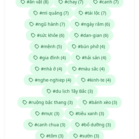
#ăn vặt (8)
#chay (7)
#canh (7)
#mì quảng (7)
#tài lộc (7)
#ngũ hành (7)
#ngày rằm (6)
#sức khỏe (6)
#dan-gian (6)
#mệnh (5)
#bún phở (4)
#gia đình (4)
#hải sản (4)
#nhà ở (4)
#màu sắc (4)
#nghe-nghiep (4)
#kinh-te (4)
#du lịch Tây Bắc (3)
#ruộng bậc thang (3)
#bánh xèo (3)
#mực (3)
#tiêu xanh (3)
#canh chua (3)
#bổ dưỡng (3)
#tôm (3)
#sườn (3)