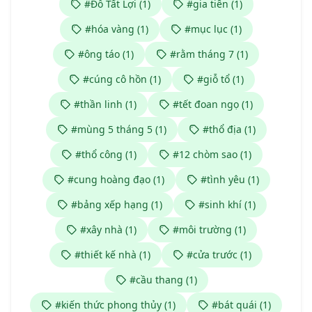
#Đỗ Tất Lợi (1)
#gia tiên (1)
#hóa vàng (1)
#mục lục (1)
#ông táo (1)
#rằm tháng 7 (1)
#cúng cô hồn (1)
#giỗ tổ (1)
#thần linh (1)
#tết đoan ngọ (1)
#mùng 5 tháng 5 (1)
#thổ địa (1)
#thổ công (1)
#12 chòm sao (1)
#cung hoàng đạo (1)
#tình yêu (1)
#bảng xếp hạng (1)
#sinh khí (1)
#xây nhà (1)
#môi trường (1)
#thiết kế nhà (1)
#cửa trước (1)
#cầu thang (1)
#kiến thức phong thủy (1)
#bát quái (1)