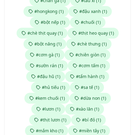
#chân gà (1)
#tàu xì (1)
#hongkong (1)
#đậu xanh (1)
#bột nếp (1)
#chuối (1)
#chè thịt quay (1)
#thịt heo quay (1)
#bột năng (1)
#chè thưng (1)
#cơm gà (1)
#chiên giòn (1)
#sườn rán (1)
#cơm tấm (1)
#đậu hũ (1)
#tẩm hành (1)
#hủ tiếu (1)
#sa tế (1)
#kem chuối (1)
#dừa non (1)
#lươn (1)
#xào lăn (1)
#thịt lươn (1)
#bí đỏ (1)
#mắm kho (1)
#miền tây (1)