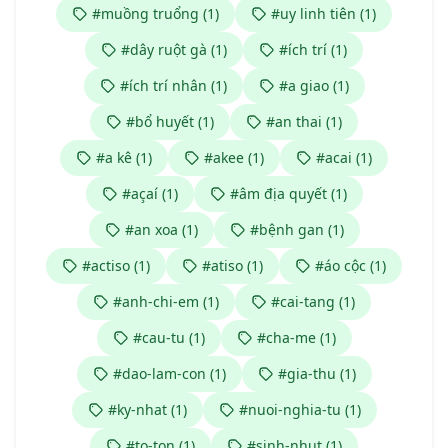
#muồng truổng (1)
#uy linh tiên (1)
#dây ruột gà (1)
#ích trí (1)
#ích trí nhân (1)
#a giao (1)
#bổ huyết (1)
#an thai (1)
#a kê (1)
#akee (1)
#acai (1)
#açaí (1)
#âm địa quyết (1)
#an xoa (1)
#bệnh gan (1)
#actiso (1)
#atiso (1)
#áo cộc (1)
#anh-chi-em (1)
#cai-tang (1)
#cau-tu (1)
#cha-me (1)
#dao-lam-con (1)
#gia-thu (1)
#ky-nhat (1)
#nuoi-nghia-tu (1)
#to-ton (1)
#sinh-nhut (1)