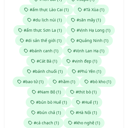
#ẩm thực Lào Cai (1)
#Tà Xùa (1)
#du lịch núi (1)
#săn mây (1)
#ẩm thực Sơn La (1)
#Vịnh Hạ Long (1)
#di sản thế giới (1)
#Quảng Ninh (1)
#bánh canh (1)
#Vịnh Lan Hạ (1)
#Cát Bà (1)
#vịnh đẹp (1)
#bánh chuối (1)
#Phú Yên (1)
#bao tử (1)
#hầm (1)
#bò kho (1)
#Nam Bộ (1)
#thịt bò (1)
#bún bò Huế (1)
#Huế (1)
#bún chả (1)
#Hà Nội (1)
#cá chạch (1)
#kho nghệ (1)