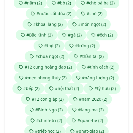
#nấm (2)
#bò (2)
#chè bà ba (2)
#nước cốt dừa (2)
#chè (2)
#khoai lang (2)
#món ngọt (2)
#Bắc Kinh (2)
#gà (2)
#ếch (2)
#thịt (2)
#trứng (2)
#chua ngọt (2)
#thần tài (2)
#12 cung hoàng đạo (2)
#tính cách (2)
#mẹo phong thủy (2)
#năng lượng (2)
#bếp (2)
#nội thất (2)
#tỳ hưu (2)
#12 con giáp (2)
#năm 2026 (2)
#Bính Ngọ (2)
#tang-ma (2)
#chinh-tri (2)
#quan-he (2)
#triết-học (2)
#phat-giao (2)