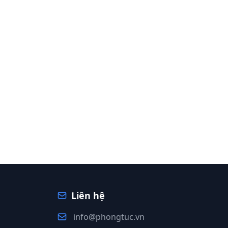
Liên hệ
info@phongtuc.vn