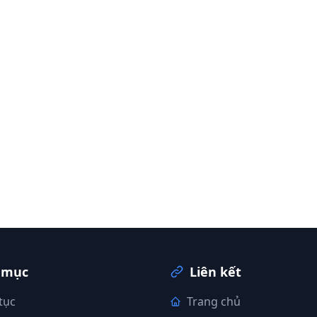
 mục
Liên kết
tục
Trang chủ