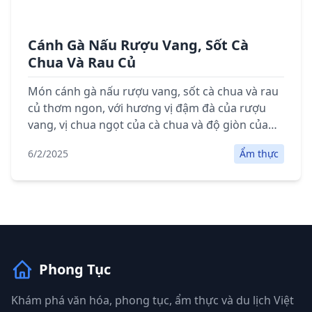
Cánh Gà Nấu Rượu Vang, Sốt Cà
Chua Và Rau Củ
Món cánh gà nấu rượu vang, sốt cà chua và rau
củ thơm ngon, với hương vị đậm đà của rượu
vang, vị chua ngọt của cà chua và độ giòn của
rau củ, là lựa chọn tuyệt vời cho bữa cơm gia
6/2/2025
Ẩm thực
đình.
Phong Tục
Khám phá văn hóa, phong tục, ẩm thực và du lịch Việt