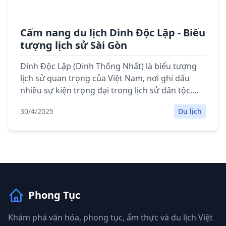
Cẩm nang du lịch Dinh Độc Lập - Biểu
tượng lịch sử Sài Gòn
Dinh Độc Lập (Dinh Thống Nhất) là biểu tượng
lịch sử quan trọng của Việt Nam, nơi ghi dấu
nhiều sự kiện trọng đại trong lịch sử dân tộc.
Hướng dẫn chi tiết tham quan với đầy đủ thông
30/4/2025
Du lịch
tin giờ mở cửa, giá vé, điểm tham quan và vị trí
bản đồ.
Phong Tục
Khám phá văn hóa, phong tục, ẩm thực và du lịch Việt