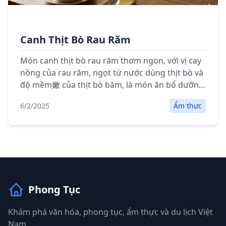
Canh Thịt Bò Rau Răm
Món canh thịt bò rau răm thơm ngon, với vị cay
nồng của rau răm, ngọt từ nước dùng thịt bò và
độ mềm嫩 của thịt bò băm, là món ăn bổ dưỡng
và hấp dẫn cho bữa cơm gia đình.
6/2/2025
Ẩm thực
Phong Tục
Khám phá văn hóa, phong tục, ẩm thực và du lịch Việt
Nam