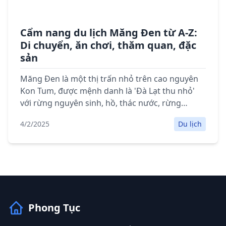
Cẩm nang du lịch Măng Đen từ A-Z:
Di chuyển, ăn chơi, thăm quan, đặc
sản
Măng Đen là một thị trấn nhỏ trên cao nguyên
Kon Tum, được mệnh danh là 'Đà Lạt thu nhỏ'
với rừng nguyên sinh, hồ, thác nước, rừng
thông và khí hậu mát mẻ. Cẩm nang du lịch chi
4/2/2025
Du lịch
tiết với thông tin di chuyển, lưu trú, điểm tham
quan, ẩm thực và lưu ý khi du lịch Măng Đen.
Phong Tục