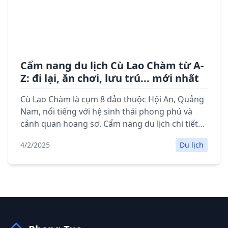
Cẩm nang du lịch Cù Lao Chàm từ A-
Z: đi lại, ăn chơi, lưu trú... mới nhất
Cù Lao Chàm là cụm 8 đảo thuộc Hội An, Quảng
Nam, nổi tiếng với hệ sinh thái phong phú và
cảnh quan hoang sơ. Cẩm nang du lịch chi tiết
với thông tin di chuyển, lưu trú, điểm tham
4/2/2025
Du lịch
quan, ẩm thực và lưu ý khi du lịch Cù Lao Chàm.