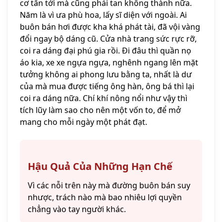
cơ tấn tới mà cũng phải tan không thành nữa.
Năm là vì ưa phù hoa, lấy sĩ diện với ngoài. Ai
buôn bán hơi được kha khá phát tài, đã vội vàng
đổi ngay bộ dáng cũ. Cửa nhà trang sức rực rỡ,
coi ra dáng đại phú gia rồi. Đi đâu thì quần nọ
áo kia, xe xe ngựa ngựa, nghênh ngang lên mặt
tưởng không ai phong lưu bằng ta, nhất là dư
của mà mua được tiếng ông hàn, ông bá thì lại
coi ra dáng nữa. Chí khí nông nổi như vậy thì
tích lũy làm sao cho nên một vốn to, để mở
mang cho mỗi ngày một phát đạt.
Hậu Quả Của Những Hạn Chế
Vì các nỗi trên này mà đường buôn bán suy
nhược, trách nào mà bao nhiêu lợi quyền
chẳng vào tay người khác.