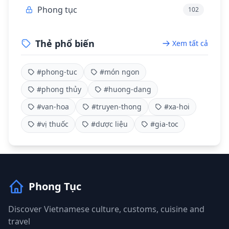
Phong tục
102
Thẻ phổ biến
Xem tất cả
#phong-tuc
#món ngon
#phong thủy
#huong-dang
#van-hoa
#truyen-thong
#xa-hoi
#vị thuốc
#dược liệu
#gia-toc
Phong Tục
Discover Vietnamese culture, customs, cuisine and
travel