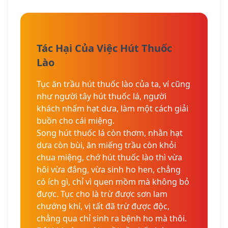
Tác Hại Của Việc Hút Thuốc
Lào
Tục ăn trầu hút thuốc lào của ta, ví cũng
như người tây hút thuốc lá, người
khách nhấm hạt dưa, làm một cách giải
buồn cho cái miệng.
Song hút thuốc lá còn thơm, nhằn hạt
dưa còn bùi, ăn miếng trầu còn khỏi
chua miệng, chớ hút thuốc lào thì vừa
hôi vừa đắng, vừa sinh ho hen, chẳng
có ích gì, chỉ vì quen mồm mà không bỏ
được. Tục cho là trừ được sơn lam
chướng khí, vị tất đã trừ được độc,
chẳng qua chỉ sinh ra bệnh ho mà thôi.