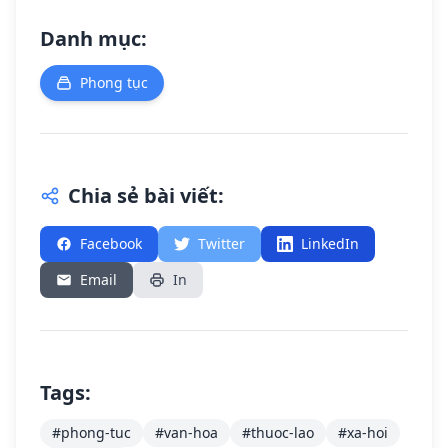
Danh mục:
Phong tục
Chia sẻ bài viết:
Facebook
Twitter
LinkedIn
Email
In
Tags:
#phong-tuc
#van-hoa
#thuoc-lao
#xa-hoi