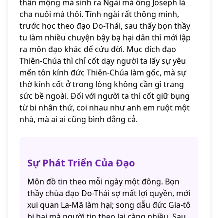
thần mộng mà sinh ra Ngài mà ông Joseph là
cha nuôi mà thôi. Tính ngài rất thông minh,
trước học theo đạo Do-Thái, sau thấy bọn thầy
tu làm nhiều chuyện bậy bạ hại dân thì mới lập
ra môn đạo khác để cứu đời. Mục đích đạo
Thiên-Chúa thì chỉ cốt dạy người ta lấy sự yêu
mến tôn kính đức Thiên-Chúa làm gốc, mà sự
thờ kính cốt ở trong lòng không cần gì trang
sức bề ngoài. Đối với người ta thì cốt giữ bụng
từ bi nhân thứ, coi nhau như anh em ruột một
nhà, mà ai ai cũng bình đẳng cả.
Sự Phát Triển Của Đạo
Môn đồ tin theo mỗi ngày một đông. Bọn
thầy chùa đạo Do-Thái sợ mất lợi quyền, mới
xui quan La-Mã làm hại; song dẫu đức Gia-tô
bị hại mà người tin theo lại càng nhiều. Sau