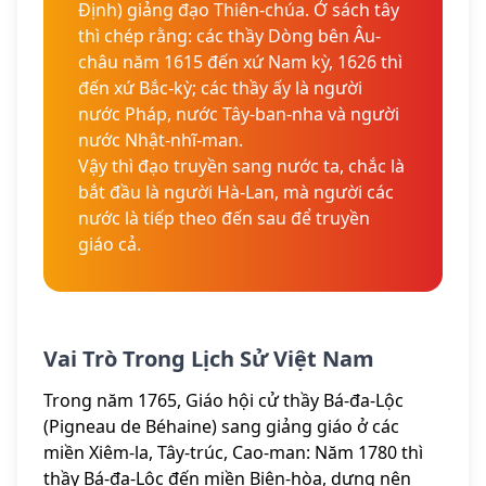
Định) giảng đạo Thiên-chúa. Ở sách tây
thì chép rằng: các thầy Dòng bên Âu-
châu năm 1615 đến xứ Nam kỳ, 1626 thì
đến xứ Bắc-kỳ; các thầy ấy là người
nước Pháp, nước Tây-ban-nha và người
nước Nhật-nhĩ-man.
Vậy thì đạo truyền sang nước ta, chắc là
bắt đầu là người Hà-Lan, mà người các
nước là tiếp theo đến sau để truyền
giáo cả.
Vai Trò Trong Lịch Sử Việt Nam
Trong năm 1765, Giáo hội cử thầy Bá-đa-Lộc
(Pigneau de Béhaine) sang giảng giáo ở các
miền Xiêm-la, Tây-trúc, Cao-man: Năm 1780 thì
thầy Bá-đa-Lộc đến miền Biên-hòa, dựng nên