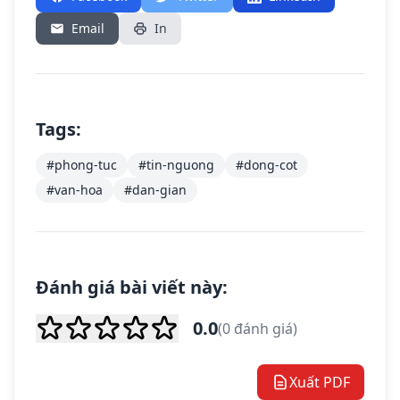
Email
In
Tags:
#phong-tuc
#tin-nguong
#dong-cot
#van-hoa
#dan-gian
Đánh giá bài viết này:
0.0
(0 đánh giá)
Xuất PDF