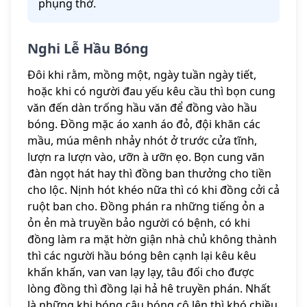
phụng thờ.
Nghi Lễ Hầu Bóng
Đôi khi rằm, mồng một, ngày tuần ngày tiết,
hoặc khi có người đau yếu kêu cầu thì bọn cung
văn đến dàn trống hầu văn để đồng vào hầu
bóng. Đồng mặc áo xanh áo đỏ, đội khăn các
mầu, múa mênh nhảy nhót ở trước cửa tĩnh,
lượn ra lượn vào, ưỡn à ưỡn ẹo. Bọn cung văn
đàn ngọt hát hay thì đồng ban thưởng cho tiền
cho lộc. Nịnh hót khéo nữa thì có khi đồng cởi cả
ruột ban cho. Đồng phán ra những tiếng ỏn a
ỏn ẻn mà truyền bảo người có bệnh, có khi
đồng làm ra mặt hờn giận nhà chủ không thành
thì các người hầu bóng bên cạnh lại kêu kêu
khấn khấn, van van lạy lạy, tâu đối cho được
lòng đồng thì đồng lại hả hê truyền phán. Nhất
là những khi bóng cậu bóng cô lên thì khó chiều