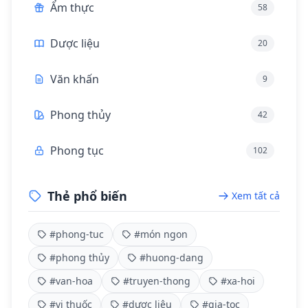
Ẩm thực
58
Dược liệu
20
Văn khấn
9
Phong thủy
42
Phong tục
102
Thẻ phổ biến
Xem tất cả
#phong-tuc
#món ngon
#phong thủy
#huong-dang
#van-hoa
#truyen-thong
#xa-hoi
#vị thuốc
#dược liệu
#gia-toc