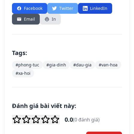
Facebook
Twitter
LinkedIn
Email
In
Tags:
#phong-tuc
#gia-dinh
#dau-gia
#van-hoa
#xa-hoi
Đánh giá bài viết này:
0.0
(0 đánh giá)