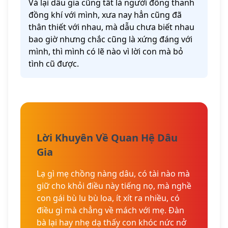
Vả lại dâu gia cũng tất là người đồng thanh
đồng khí với mình, xưa nay hẳn cũng đã
thân thiết với nhau, mà dẫu chưa biết nhau
bao giờ nhưng chắc cũng là xứng đáng với
mình, thì mình có lẽ nào vì lời con mà bỏ
tình cũ được.
Lời Khuyên Về Quan Hệ Dâu
Gia
Lạ gì mẹ chồng nàng dâu, có tài nào mà
giữ cho khỏi điều này tiếng nọ, mà nghề
con gái bù lu bù loa, ít xít ra nhiều, có
điều gì mà chẳng về mách với mẹ. Đàn
bà lại hay nhẹ dạ thấy con khóc nức nở