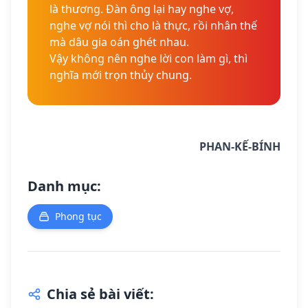
là thương. Đàn ông lại hay nghe vợ,
nghe vợ nói thì cho là thực, rồi nhân thế
mà dâu gia oán ghét nhau.
Vậy không nên nghe lời con làm gì, thì
nghĩa mới trọn thủy chung.
PHAN-KẾ-BÍNH
Danh mục:
Phong tục
Chia sẻ bài viết: