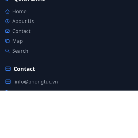
Home
About Us
Contact
Map
Search
Contact
info@phongtuc.vn
+84 123 456 789
Ho Chi Minh City, Vietnam
© 2025 Phong Tục. All rights reserved.