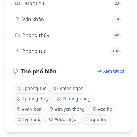
Dược liệu
20
Văn khấn
9
Phong thủy
42
Phong tục
102
Thẻ phổ biến
Xem tất cả
#phong-tuc
#món ngon
#phong thủy
#huong-dang
#van-hoa
#truyen-thong
#xa-hoi
#vị thuốc
#dược liệu
#gia-toc