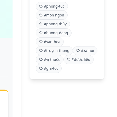
#phong-tuc
#món ngon
#phong thủy
#huong-dang
#van-hoa
#truyen-thong
#xa-hoi
#vị thuốc
#dược liệu
#gia-toc