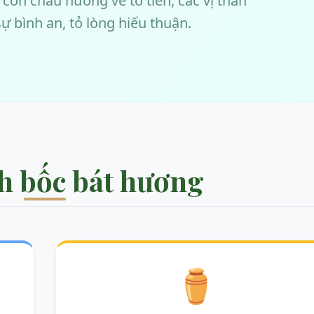
i con cháu hướng về tổ tiên, các vị thần
ự bình an, tỏ lòng hiếu thuận.
h bốc bát hương
⚱️