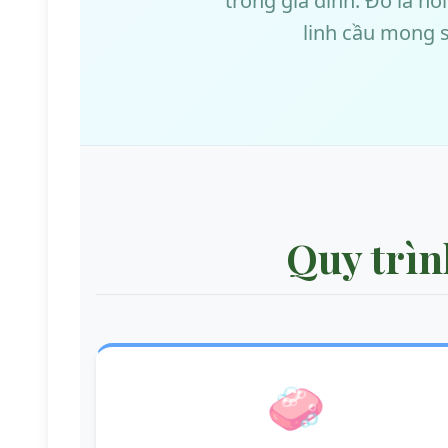
trong gia đình. Đó là nơ
linh cầu mong s
Quy trìn
🧼