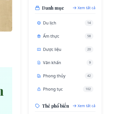
Danh mục
Xem tất cả
Du lịch
14
Ẩm thực
58
Dược liệu
20
Văn khấn
9
Phong thủy
42
m
Phong tục
102
Thẻ phổ biến
Xem tất cả