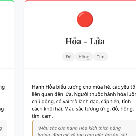
🔴
Hỏa - Lửa
Đỏ
Hồng
Tím
ng
Hành Hỏa biểu tượng cho mùa hè, các yếu tố
liên quan đến lửa. Người thuộc hành hỏa luô
chủ động, có vai trò lãnh đạo, cấp tiến, tính
ng
cách khôi hài. Màu sắc tương ứng: đỏ, hồng,
tím, cam.
g
“Màu sắc của hành Hỏa kích thích năng
lượng, đam mê và tạo cảm giác ấm áp, sôi