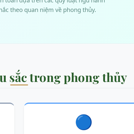
h toán dựa trên các quy luật ngũ hành
khắc theo quan niệm về phong thủy.
u sắc trong phong thủy
🔵