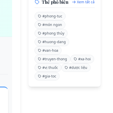
Thẻ phổ biến
Xem tất cả
#phong-tuc
#món ngon
#phong thủy
#huong-dang
#van-hoa
#truyen-thong
#xa-hoi
#vị thuốc
#dược liệu
#gia-toc