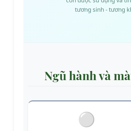
còn được sử dụng và tín
tương sinh - tương 
Ngũ hành và mà
⚪