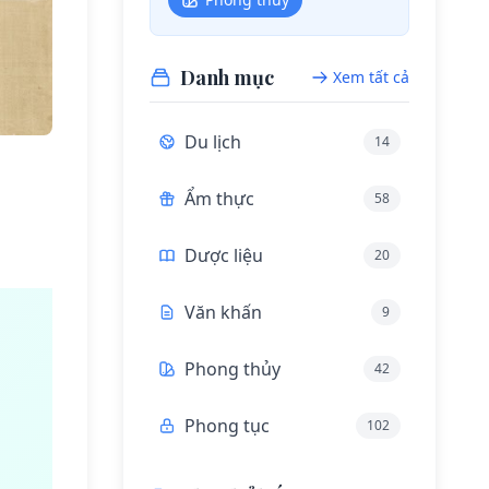
Danh mục
Xem tất cả
Du lịch
14
Ẩm thực
58
Dược liệu
20
Văn khấn
9
Phong thủy
42
Phong tục
102