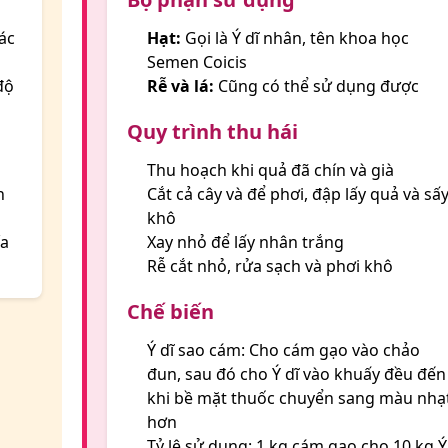
ác
Hạt:
Gọi là Ý dĩ nhân, tên khoa học
Semen Coicis
độ
Rễ và lá:
Cũng có thể sử dụng được
Quy trình thu hái
Thu hoạch khi quả đã chín và già
n
Cắt cả cây và để phơi, đập lấy quả và sấ
khô
ía
Xay nhỏ để lấy nhân trắng
Rễ cắt nhỏ, rửa sạch và phơi khô
Chế biến
Ý dĩ sao cám: Cho cám gạo vào chảo
đun, sau đó cho Ý dĩ vào khuấy đều đến
khi bề mặt thuốc chuyển sang màu nhạ
hơn
Tỷ lệ sử dụng: 1 kg cám gạo cho 10 kg Ý