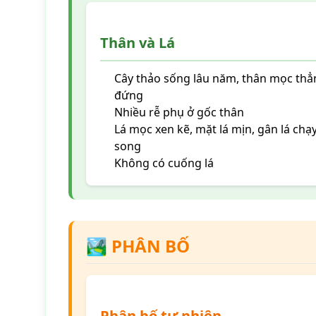
Thân và Lá
Cây thảo sống lâu năm, thân mọc thẳ
đứng
Nhiều rễ phụ ở gốc thân
Lá mọc xen kẽ, mặt lá mịn, gân lá chạ
song
Không có cuống lá
🏞️ PHÂN BỐ
Phân bố tự nhiên