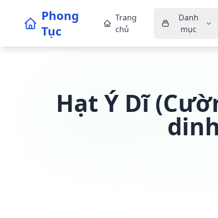
Phong
Trang
Danh
Tục
chủ
mục
Hạt Ý Dĩ (Cườm
din