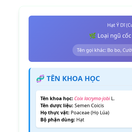
Hạt Ý Dĩ (C
🌿 Loại ngũ cốc
Tên gọi khác: Bo bo, Cư
🧬 TÊN KHOA HỌC
Tên khoa học:
Coix lacryma-jobi
L.
Tên dược liệu:
Semen Coicis
Họ thực vật:
Poaceae (Họ Lúa)
Bộ phận dùng:
Hạt