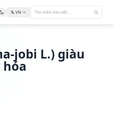
VN
a-jobi L.) giàu
 hóa