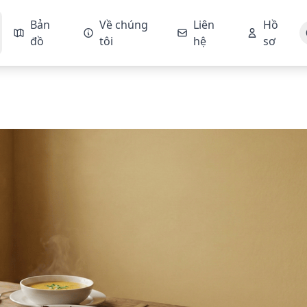
Bản
Về chúng
Liên
Hồ
đồ
tôi
hệ
sơ