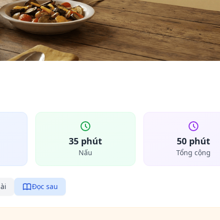
35 phút
50 phút
Nấu
Tổng cộng
ài
Đọc sau