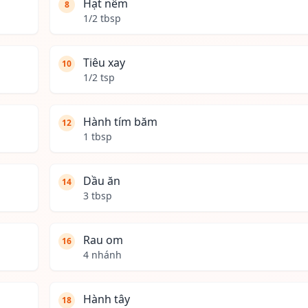
Hạt nêm
8
1/2 tbsp
Tiêu xay
10
1/2 tsp
Hành tím băm
12
1 tbsp
Dầu ăn
14
3 tbsp
Rau om
16
4 nhánh
Hành tây
18