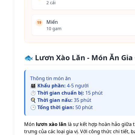
2 cái
Miến
19
10 gam
🐟 Lươn Xào Lăn - Món Ăn Gia
Thông tin món ăn
👨‍👩‍👧‍👦
Khẩu phần:
4-5 người
⏱️
Thời gian chuẩn bị:
15 phút
🍳
Thời gian nấu:
35 phút
🕒
Tổng thời gian:
50 phút
Món
lươn xào lăn
là sự kết hợp hoàn hảo giữa
trưng của các loại gia vị. Với công thức chi tiết