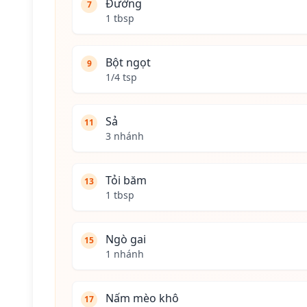
Đường
7
1 tbsp
Bột ngọt
9
1/4 tsp
Sả
11
3 nhánh
Tỏi băm
13
1 tbsp
Ngò gai
15
1 nhánh
Nấm mèo khô
17