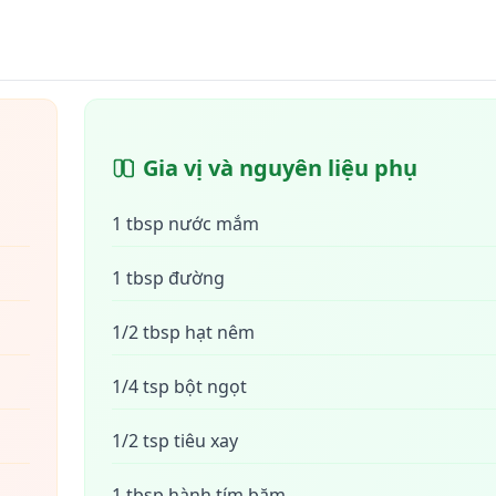
Gia vị và nguyên liệu phụ
1 tbsp nước mắm
1 tbsp đường
1/2 tbsp hạt nêm
1/4 tsp bột ngọt
1/2 tsp tiêu xay
1 tbsp hành tím băm