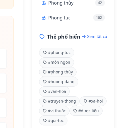
Phong thủy
42
Phong tục
102
Thẻ phổ biến
Xem tất cả
#phong-tuc
#món ngon
#phong thủy
#huong-dang
#van-hoa
#truyen-thong
#xa-hoi
#vị thuốc
#dược liệu
#gia-toc