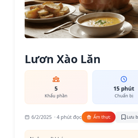
Lươn Xào Lăn
5
15 phút
Khẩu phần
Chuẩn bị
6/2/2025
· 4 phút đọc
Ẩm thực
Lưu b