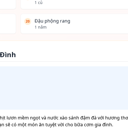
1 củ
Đậu phộng rang
20
1 nắm
 Đình
 thịt lươn mềm ngọt và nước xào sánh đậm đà với hương th
, bạn sẽ có một món ăn tuyệt vời cho bữa cơm gia đình.