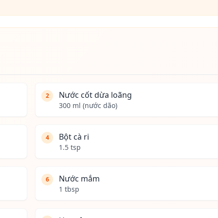
Nước cốt dừa loãng
2
300 ml (nước dão)
Bột cà ri
4
1.5 tsp
Nước mắm
6
1 tbsp