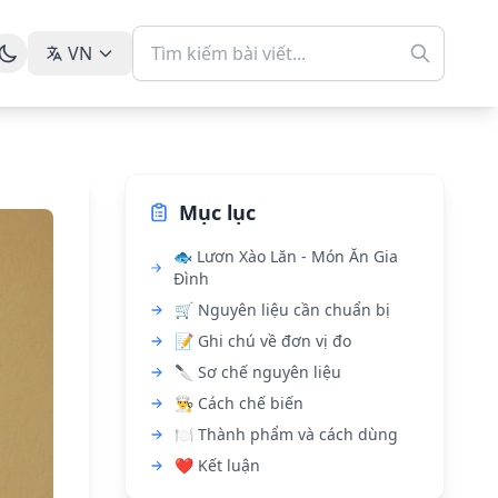
VN
Mục lục
🐟 Lươn Xào Lăn - Món Ăn Gia
Đình
🛒 Nguyên liệu cần chuẩn bị
📝 Ghi chú về đơn vị đo
🔪 Sơ chế nguyên liệu
👨‍🍳 Cách chế biến
🍽️ Thành phẩm và cách dùng
❤️ Kết luận