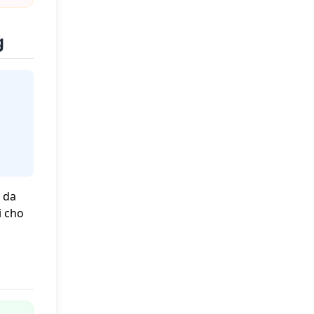
g
 da
i cho