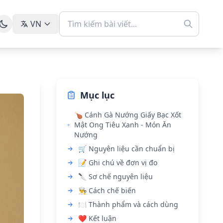
VN
Mục lục
🍗 Cánh Gà Nướng Giấy Bạc Xốt
Mật Ong Tiêu Xanh - Món Ăn
Nướng
🛒 Nguyên liệu cần chuẩn bị
📝 Ghi chú về đơn vị đo
🔪 Sơ chế nguyên liệu
👨‍🍳 Cách chế biến
🍽️ Thành phẩm và cách dùng
❤️ Kết luận