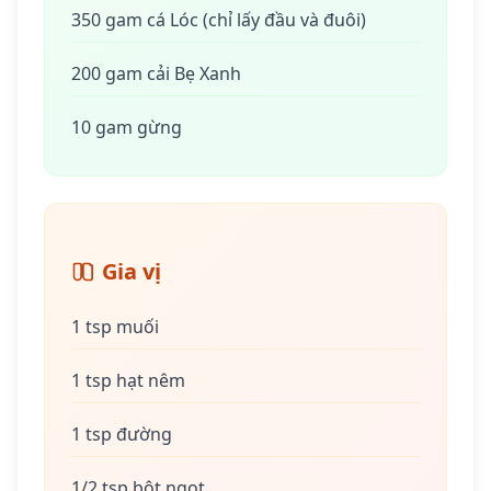
350 gam cá Lóc (chỉ lấy đầu và đuôi)
200 gam cải Bẹ Xanh
10 gam gừng
Gia vị
1 tsp muối
1 tsp hạt nêm
1 tsp đường
1/2 tsp bột ngọt