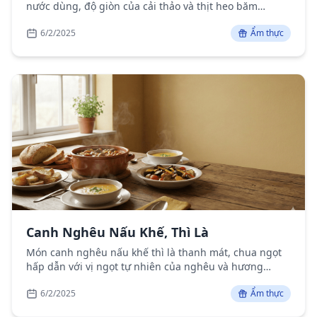
nước dùng, độ giòn của cải thảo và thịt heo băm
nhuyễn, là món ăn bổ dưỡng và hấp dẫn cho bữa cơm
6/2/2025
Ẩm thực
gia đình.
Canh Nghêu Nấu Khế, Thì Là
Món canh nghêu nấu khế thì là thanh mát, chua ngọt
hấp dẫn với vị ngọt tự nhiên của nghêu và hương
thơm đặc trưng của thì là.
6/2/2025
Ẩm thực