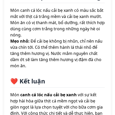
Món canh cá lóc nấu cải bẹ xanh có màu sắc bắt
mắt với thịt cá trắng mềm và cải bẹ xanh mướt.
Món ăn có vị thanh mát, bổ dưỡng, rất thích hợp
dùng cùng cơm trắng trong những ngày hè oi
nóng.
Mẹo nhỏ:
Để cải bẹ không bị nhũn, chỉ nên nấu
vừa chín tới. Có thể thêm hành lá thái nhỏ để
tăng thêm hương vị. Nước mắm nguyên chất
dầm ớt sẽ làm tăng thêm hương vị đậm đà cho
món ăn.
❤️ Kết luận
Món
canh cá lóc nấu cải bẹ xanh
với sự kết
hợp hài hòa giữa thịt cá mềm ngọt và cải bẹ
giòn ngọt là lựa chọn tuyệt vời cho bữa cơm gia
đình. Với công thức chi tiết và dễ thực hiện, bạn