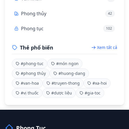
Phong thủy
42
Phong tục
102
Thẻ phổ biến
Xem tất cả
#phong-tuc
#món ngon
#phong thủy
#huong-dang
#van-hoa
#truyen-thong
#xa-hoi
#vị thuốc
#dược liệu
#gia-toc
Phong Tục