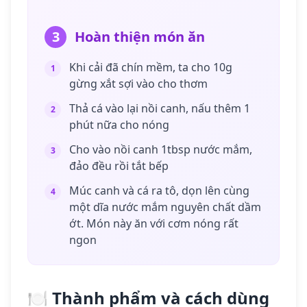
3
Hoàn thiện món ăn
Khi cải đã chín mềm, ta cho 10g
1
gừng xắt sợi vào cho thơm
Thả cá vào lại nồi canh, nấu thêm 1
2
phút nữa cho nóng
Cho vào nồi canh 1tbsp nước mắm,
3
đảo đều rồi tắt bếp
Múc canh và cá ra tô, dọn lên cùng
4
một dĩa nước mắm nguyên chất dầm
ớt. Món này ăn với cơm nóng rất
ngon
🍽️ Thành phẩm và cách dùng