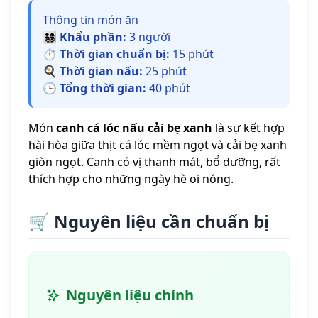
Thông tin món ăn
👨‍👩‍👧‍👦
Khẩu phần:
3 người
⏱️
Thời gian chuẩn bị:
15 phút
🍳
Thời gian nấu:
25 phút
🕒
Tổng thời gian:
40 phút
Món
canh cá lóc nấu cải bẹ xanh
là sự kết hợp
hài hòa giữa thịt cá lóc mềm ngọt và cải bẹ xanh
giòn ngọt. Canh có vị thanh mát, bổ dưỡng, rất
thích hợp cho những ngày hè oi nóng.
🛒 Nguyên liệu cần chuẩn bị
Nguyên liệu chính