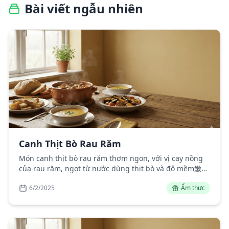
Bài viết ngẫu nhiên
Canh Thịt Bò Rau Răm
Món canh thịt bò rau răm thơm ngon, với vị cay nồng
của rau răm, ngọt từ nước dùng thịt bò và độ mềm嫩
của thịt bò băm, là món ăn bổ dưỡng và hấp dẫn cho
6/2/2025
Ẩm thực
bữa cơm gia đình.