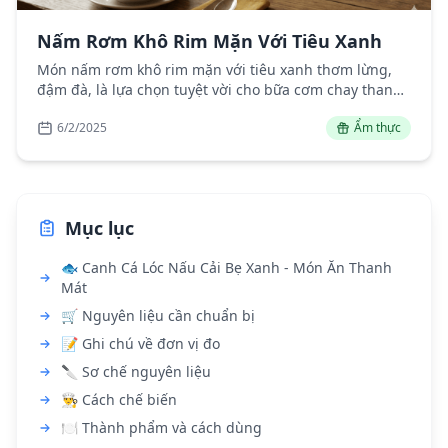
Nấm Rơm Khô Rim Mặn Với Tiêu Xanh
Món nấm rơm khô rim mặn với tiêu xanh thơm lừng,
đậm đà, là lựa chọn tuyệt vời cho bữa cơm chay thanh
mát.
6/2/2025
Ẩm thực
Mục lục
🐟 Canh Cá Lóc Nấu Cải Bẹ Xanh - Món Ăn Thanh
Mát
🛒 Nguyên liệu cần chuẩn bị
📝 Ghi chú về đơn vị đo
🔪 Sơ chế nguyên liệu
👨‍🍳 Cách chế biến
🍽️ Thành phẩm và cách dùng