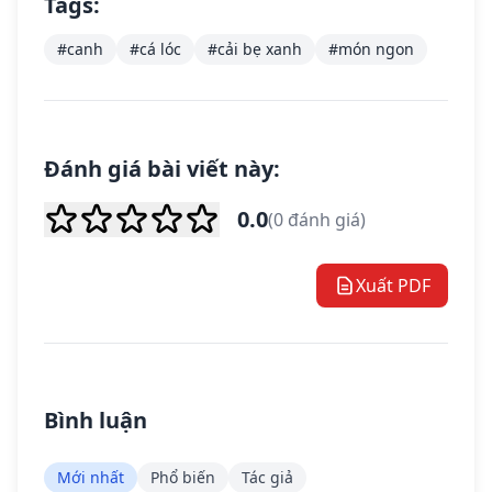
Tags:
#canh
#cá lóc
#cải bẹ xanh
#món ngon
Đánh giá bài viết này:
0.0
(0 đánh giá)
Xuất PDF
Bình luận
Mới nhất
Phổ biến
Tác giả