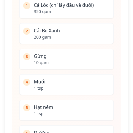
Cá Lóc (chỉ lấy đầu và đuôi)
1
350 gam
Cải Bẹ Xanh
2
200 gam
Gừng
3
10 gam
Muối
4
1 tsp
Hạt nêm
5
1 tsp
Đường