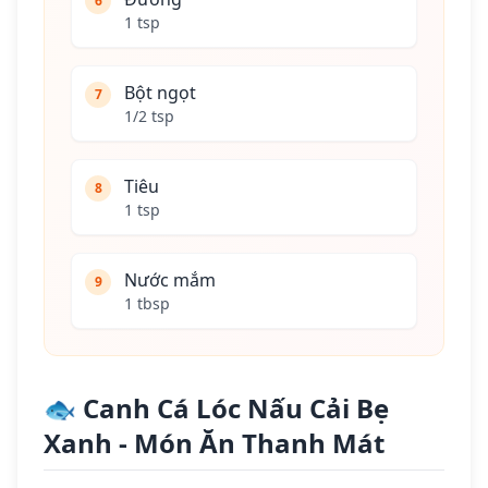
6
1 tsp
Bột ngọt
7
1/2 tsp
Tiêu
8
1 tsp
Nước mắm
9
1 tbsp
🐟 Canh Cá Lóc Nấu Cải Bẹ
Xanh - Món Ăn Thanh Mát