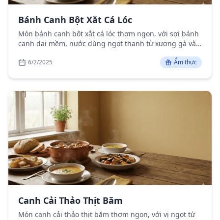
Bánh Canh Bột Xắt Cá Lóc
Món bánh canh bột xắt cá lóc thơm ngon, với sợi bánh
canh dai mềm, nước dùng ngọt thanh từ xương gà và
cá lóc tươi ngon, là món ăn đặc sản của miền Trung
6/2/2025
Ẩm thực
Việt Nam.
Canh Cải Thảo Thịt Băm
Món canh cải thảo thịt băm thơm ngon, với vị ngọt từ